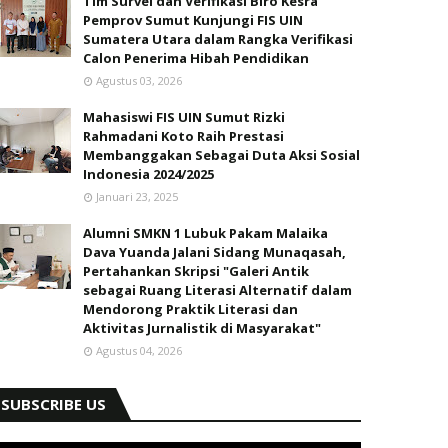
Tim Survei dan Verifikasi Biro Kesra
Pemprov Sumut Kunjungi FIS UIN
Sumatera Utara dalam Rangka Verifikasi
Calon Penerima Hibah Pendidikan
Agustus 03, 2026
Mahasiswi FIS UIN Sumut Rizki
Rahmadani Koto Raih Prestasi
Membanggakan Sebagai Duta Aksi Sosial
Indonesia 2024/2025
Januari 23, 2025
Alumni SMKN 1 Lubuk Pakam Malaika
Dava Yuanda Jalani Sidang Munaqasah,
Pertahankan Skripsi "Galeri Antik
sebagai Ruang Literasi Alternatif dalam
Mendorong Praktik Literasi dan
Aktivitas Jurnalistik di Masyarakat"
Agustus 04, 2026
SUBSCRIBE US