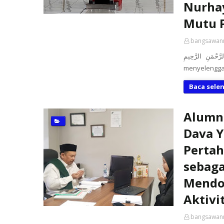
Nurhay
Mutu P
bangsawan
بِسْمِ اللَّهِ الرَّحْمَنِ الرَّحِيمِ ​MEDAN — U
menyelengga
Baca sele
Alumn
Dava Y
Pertah
sebaga
Mendor
Aktivi
bangsawan