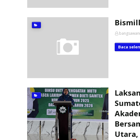
Bismil
bangsawan
Baca sele
Laksa
Sumate
Akadem
Bersa
Utara,