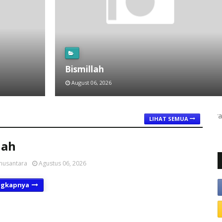
Bismillah
August 06, 2026
LIHAT SEMUA
lah
nusantara
Agustus 06, 2026
ngkapnya