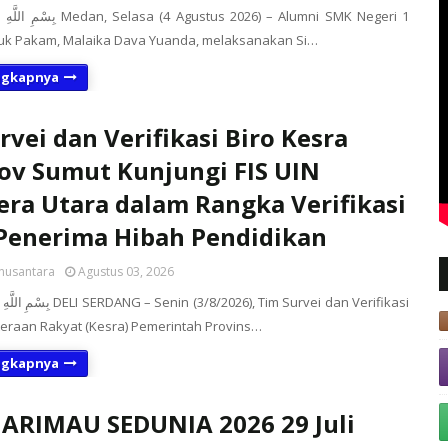
4 Agustus 2026) – Alumni SMK Negeri 1
buk Pakam, Malaika Dava Yuanda, melaksanakan Si…
ngkapnya
rvei dan Verifikasi Biro Kesra
v Sumut Kunjungi FIS UIN
ra Utara dalam Rangka Verifikasi
Penerima Hibah Pendidikan
nusantara
Agustus 03, 2026
(3/8/2026), Tim Survei dan Verifikasi
teraan Rakyat (Kesra) Pemerintah Provins…
ngkapnya
ARIMAU SEDUNIA 2026 29 Juli