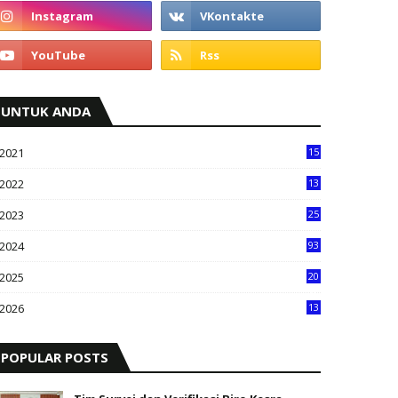
UNTUK ANDA
2021
15
2022
13
2023
25
2024
93
2025
20
8
2026
13
0
POPULAR POSTS