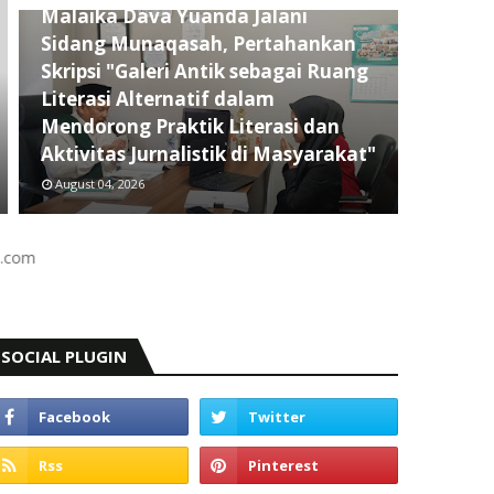
Malaika Dava Yuanda Jalani
Sidang Munaqasah, Pertahankan
Skripsi "Galeri Antik sebagai Ruang
Literasi Alternatif dalam
Mendorong Praktik Literasi dan
Aktivitas Jurnalistik di Masyarakat"
August 04, 2026
Selamat Datang D
SOCIAL PLUGIN