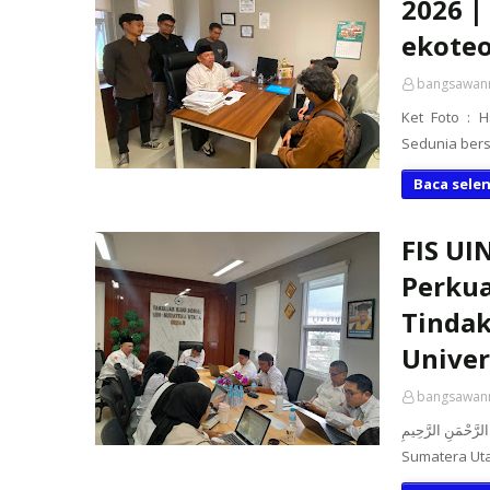
2026 |
ekoteo
bangsawan
Ket Foto : H
Baca sele
FIS UI
Perkua
Tindak
Univer
bangsawan
بِسْمِ اللَّهِ الرَّحْمَنِ الرَّحِيمِ Medan – Fakultas Ilmu
Sumatera Uta