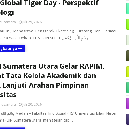
 Global Tiger Day - Perspektif
logi
nusantara
Juli 29, 2026
ari ini, Mahasiswa Penggerak Ekoteologi, Bincang Hari Harimau
Sedunia bersama Wakil Dekan III FIS - UIN Sumut بِسْمِ اللَّهِ الرَّحْمَن…
ngkapnya
N Sumatera Utara Gelar RAPIM,
t Tata Kelola Akademik dan
 Lanjuti Arahan Pimpinan
sitas
nusantara
Juli 20, 2026
 Sosial (FIS) Universitas Islam Negeri
ra (UIN Sumatera Utara) menggelar Rap…