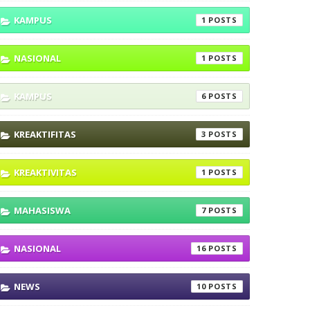
KAMPUS
1
NASIONAL
1
KAMPUS
6
KREAKTIFITAS
3
KREAKTIVITAS
1
MAHASISWA
7
NASIONAL
16
NEWS
10