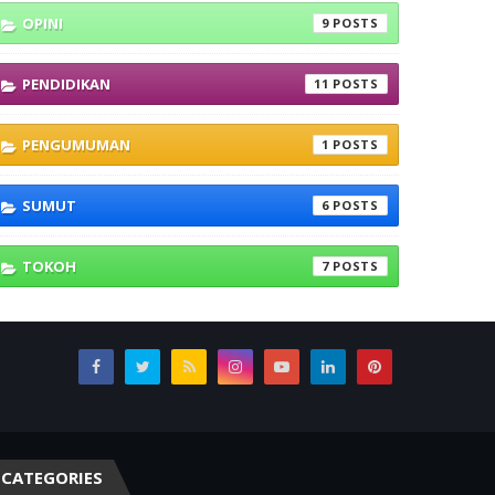
OPINI
9
PENDIDIKAN
11
PENGUMUMAN
1
SUMUT
6
TOKOH
7
CATEGORIES