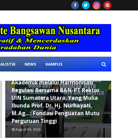
ALISTIK
NEWS
KAMPUS
Laksanakan Kuliah Umum, UIN
Sumatera Utara Perkuat Mutu
Akademik melalui Harmonisasi
Regulasi Bersama BAN-PT Rektor
UIN Sumatera Utara, Yang Mulia
Ibunda Prof. Dr. Hj. Nurhayati,
M.Ag...: Fondasi Penguatan Mutu
Perguruan Tinggi
August 06, 2026
Alumni SMKN 1 Lubuk Pakam