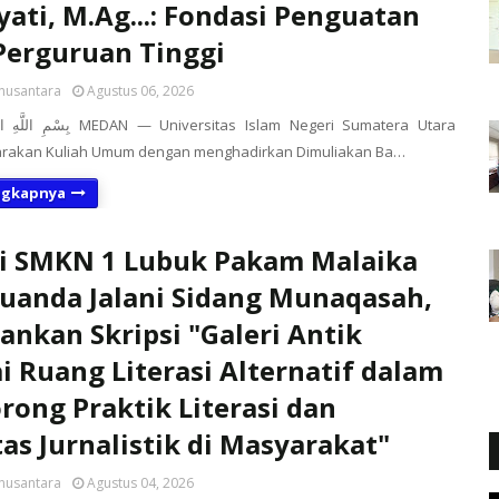
ati, M.Ag...: Fondasi Penguatan
erguruan Tinggi
nusantara
Agustus 06, 2026
niversitas Islam Negeri Sumatera Utara
rakan Kuliah Umum dengan menghadirkan Dimuliakan Ba…
ngkapnya
i SMKN 1 Lubuk Pakam Malaika
uanda Jalani Sidang Munaqasah,
ankan Skripsi "Galeri Antik
i Ruang Literasi Alternatif dalam
ong Praktik Literasi dan
tas Jurnalistik di Masyarakat"
nusantara
Agustus 04, 2026