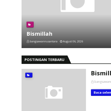
Bismillah
bangsawannusantara
August 06, 2026
POSTINGAN TERBARU
Bismil
bangsawan
Baca sele