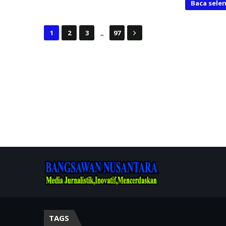
Baca sele
...
1
2
3
97
TAGS