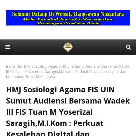
Beranda
HMJ Sosiologi Agama FIS UIN Sumut Audiensi Bersama Wadek
III FIS Tuan M Yoserizal Saragih,M.I.Kom : Perkuat Kesalehan Digital dan
Ketahanan Sosial Mahasiswa
HMJ Sosiologi Agama FIS UIN
Sumut Audiensi Bersama Wadek
III FIS Tuan M Yoserizal
Saragih,M.I.Kom : Perkuat
Kesalehan Digital dan