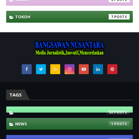
TOKOH
7
TAGS
92
NEWS
1