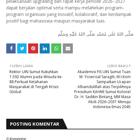
pelaksanaan upgrading dan rapat kerja periode 2026–2027
dapat berjalan optimal serta mampu melahirkan program-
program organisasi yang inovatif, kolaboratif, dan berdampak
positif bagi mahasiswa maupun masyarakat luas.
صَلَّى اللهُ عَلَى مُحَمَّد صَلَّى اللهُ عَلَيْهِ وَسَلَّم
LEBIH LAMA
LEBIH BARU
Rektor UIN Sumut Kukuhkan
Akademisi FIS UIN Sumut Tuan
1.592 Alumni pada Wisuda ke-
M. Yoserizal Saragih, M.I.Kom
88 Perkuat Ketahanan
Sampaikan Ucapan
Masyarakat di Tengah Krisis
Alhamdulillah atas Terpilihnya
Global
Presidium KAHMI Sumut Kolonel
Dr. H. Sadikin Bintang, MM Masa
Abdi 2026–2031 Menuju
Indonesia Emas 2045
POSTING KOMENTAR
0 Komentar