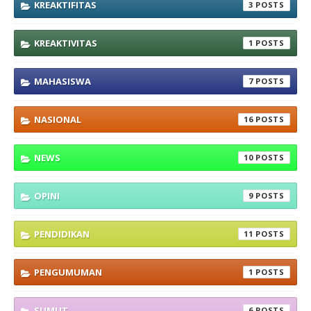
KREAKTIFITAS
3
KREAKTIVITAS
1
MAHASISWA
7
NASIONAL
16
NEWS
10
OPINI
9
PENDIDIKAN
11
PENGUMUMAN
1
SUMUT
6