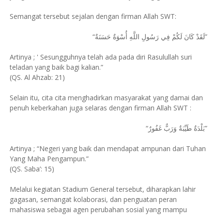
Semangat tersebut sejalan dengan firman Allah SWT:
“لَقَدْ كَانَ لَكُمْ فِي رَسُولِ اللَّهِ أُسْوَةٌ حَسَنَةٌ”
Artinya ; ' Sesungguhnya telah ada pada diri Rasulullah suri
teladan yang baik bagi kalian.”
(QS. Al Ahzab: 21)
Selain itu, cita cita menghadirkan masyarakat yang damai dan
penuh keberkahan juga selaras dengan firman Allah SWT :
“بَلْدَةٌ طَيِّبَةٌ وَرَبٌّ غَفُورٌ”
Artinya ; “Negeri yang baik dan mendapat ampunan dari Tuhan
Yang Maha Pengampun.”
(QS. Saba’: 15)
Melalui kegiatan Stadium General tersebut, diharapkan lahir
gagasan, semangat kolaborasi, dan penguatan peran
mahasiswa sebagai agen perubahan sosial yang mampu