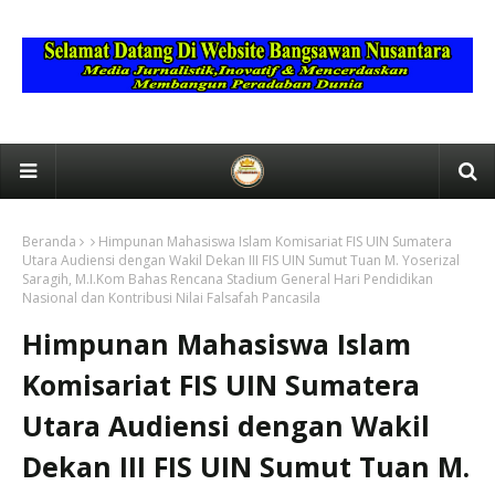
Beranda
Himpunan Mahasiswa Islam Komisariat FIS UIN Sumatera
Utara Audiensi dengan Wakil Dekan III FIS UIN Sumut Tuan M. Yoserizal
Saragih, M.I.Kom Bahas Rencana Stadium General Hari Pendidikan
Nasional dan Kontribusi Nilai Falsafah Pancasila
Himpunan Mahasiswa Islam
Komisariat FIS UIN Sumatera
Utara Audiensi dengan Wakil
Dekan III FIS UIN Sumut Tuan M.