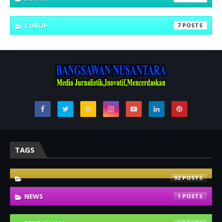
TOKOH
7
TAGS
92
NEWS
1