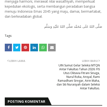
menjaga harmoni, merawat nilai wasathiyah, memperkuat
kepedulian ekologis, serta membangun peradaban bangsa
menuju Indonesia Emas 2045 yang maju, damai, bermartabat,
dan berkeadaban global.
صَلَّى اللهُ عَلَى مُحَمَّد صَلَّى اللهُ عَلَيْهِ وَسَلَّم
Tags:
LEBIH LAMA
LEBIH BARU
UIN Sumut Gelar Seleksi MTQN
Antar Fakultas Tahun 2026: FIS
Utus Oktavia Fitrani Sinaga,
Nurul Rizka, Ansyal, Rami
Ramadhani Siregar, Airin Maha,
dan Siti Nuraisyah dalam Seleksi
Antar Fakultas.
POSTING KOMENTAR