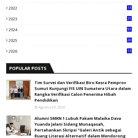
2022
13
2023
25
2024
93
2025
20
8
2026
13
0
POPULAR POSTS
Tim Survei dan Verifikasi Biro Kesra Pemprov
Sumut Kunjungi FIS UIN Sumatera Utara dalam
Rangka Verifikasi Calon Penerima Hibah
Pendidikan
Agustus 03, 2026
Alumni SMKN 1 Lubuk Pakam Malaika Dava
Yuanda Jalani Sidang Munaqasah,
Pertahankan Skripsi "Galeri Antik sebagai
Ruang Literasi Alternatif dalam Mendorong