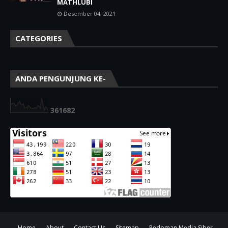
MATHLUBI
Desember 04, 2021
CATEGORIES
ANDA PENGUNJUNG KE-
3
6
1
6
8
2
Home
About
Contact Us
Sitemap
Pedoman Media Siber